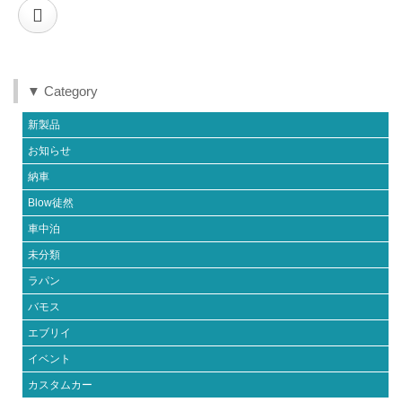
▼ Category
新製品
お知らせ
納車
Blow徒然
車中泊
未分類
ラパン
バモス
エブリイ
イベント
カスタムカー