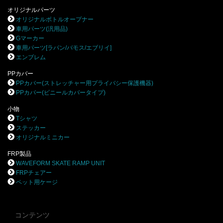
オリジナルパーツ
オリジナルボトルオープナー
車用パーツ(汎用品)
Gマーカー
車用パーツ[ラパン/バモス/エブリイ]
エンブレム
PPカバー
PPカバー(ストレッチャー用プライバシー保護機器)
PPカバー(ビニールカバータイプ)
小物
Tシャツ
ステッカー
オリジナルミニカー
FRP製品
WAVEFORM SKATE RAMP UNIT
FRPチェアー
ペット用ケージ
コンテンツ