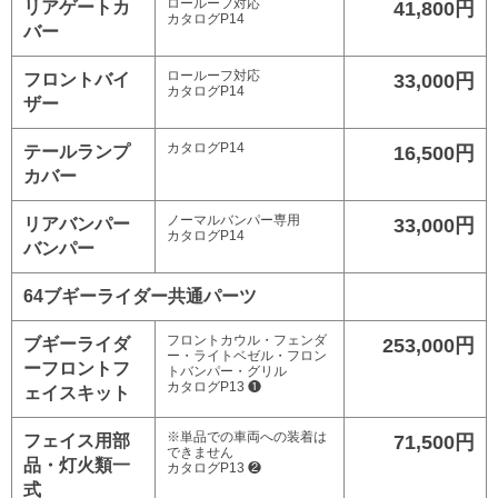
ロールーフ対応
リアゲートカ
41,800円
カタログP14
バー
ロールーフ対応
フロントバイ
33,000円
カタログP14
ザー
カタログP14
テールランプ
16,500円
カバー
ノーマルバンパー専用
リアバンパー
33,000円
カタログP14
バンパー
64ブギーライダー共通パーツ
フロントカウル・フェンダ
ブギーライダ
253,000円
ー・ライトベゼル・フロン
ーフロントフ
トバンパー・グリル
カタログP13 ❶
ェイスキット
※単品での車両への装着は
フェイス用部
71,500円
できません
品・灯火類一
カタログP13 ❷
式