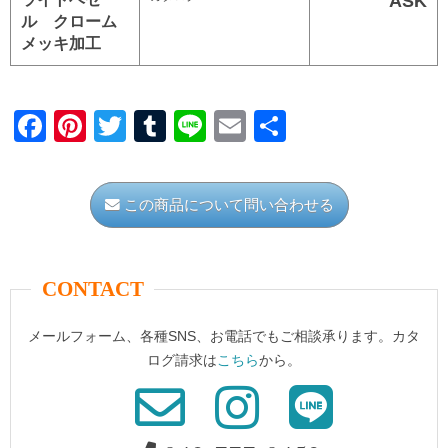
ASK
ル クローム
メッキ加工
F
Pi
T
T
Li
E
共
a
nt
wi
u
n
m
有
c
er
tt
m
e
ail
この商品について問い合わせる
e
e
er
bl
b
st
r
o
CONTACT
o
メールフォーム、各種SNS、お電話でもご相談承ります。カタ
k
ログ請求は
こちら
から。