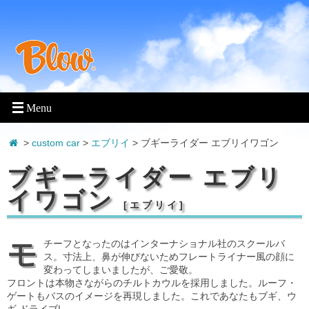
>
custom car
>
エブリイ
> ブギーライダー エブリイワゴン
ブギーライダー エブリ
イワゴン
[
エブリイ
]
モチーフとなったのはインターナショナル社のスクールバ
ス。寸法上、鼻が伸びないためフレートライナー風の顔に
変わってしまいましたが、ご愛敬。
フロントは本物さながらのチルトカウルを採用しました。ルーフ・
ゲートもバスのイメージを再現しました。これであなたもブギ、ウ