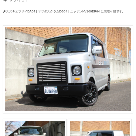
ギ ドライブ!
スズキエブリイDA64 | マツダスクラムDG64 | ニッサンNV100DR64 に装着可能です。