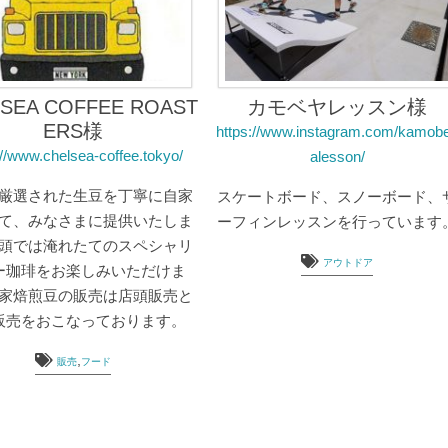
SEA COFFEE ROAST
カモベヤレッスン様
ERS様
https://www.instagram.com/kamob
://www.chelsea-coffee.tokyo/
alesson/
厳選された生豆を丁寧に自家
スケートボード、スノーボード、
て、みなさまに提供いたしま
ーフィンレッスンを行っています
頭では淹れたてのスペシャリ
アウトドア
ー珈琲をお楽しみいただけま
家焙煎豆の販売は店頭販売と
販売をおこなっております。
,
販売
フード