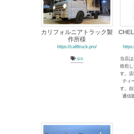
カリフォルニアトラック製
CHEL
作所様
https://califtruck.pro/
https
当店は
販売
焙煎し
す。店
ティ
す。自
通信