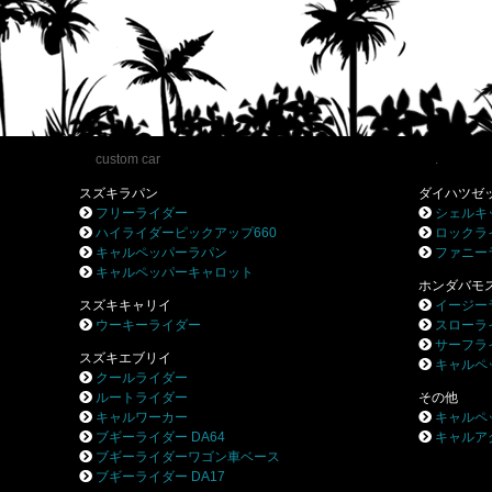
custom car
.
スズキラパン
ダイハツゼ
フリーライダー
シェルキ
ハイライダーピックアップ660
ロックラ
キャルペッパーラパン
ファニー
キャルペッパーキャロット
ホンダバモ
スズキキャリイ
イージー
ウーキーライダー
スローラ
サーフラ
スズキエブリイ
キャルペ
クールライダー
ルートライダー
その他
キャルワーカー
キャルペ
ブギーライダー DA64
キャルア
ブギーライダーワゴン車ベース
ブギーライダー DA17