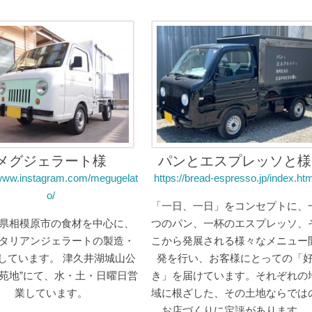
メグジェラート様
パンとエスプレッソと様
/www.instagram.com/megugelat
https://bread-espresso.jp/index.htm
o/
「一日、一日」をコンセプトに、
県相模原市の食材を中心に、
つのパン、一杯のエスプレッソ、
タリアンジェラートの製造・
こから発展される様々なメニュー
しています。 津久井湖城山公
発を行い、お客様にとっての「
の苑地”にて、水・土・日曜日営
き」を届けています。それぞれの
業しています。
域に根ざした、その土地ならでは
お店づくりに定評があります。