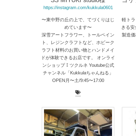
SS MIYUKI studio様
ゴリ
https://instagram.com/kukkula0601
〜東中野の丘の上で、てづくりはじ
軽トラ
めています〜
きる安
深雪アートフラワー、トールペイン
製造価
ト、レジンクラフトなど、ホビーク
ラフト材料のお買い物とハンドメイ
ドが体験できるお店です。 オンライ
ンショップ⁑ツクルネ Youtube公式
チャンネル「Kukkulaちゃんねる」
OPEN月〜土/9:45〜17:00