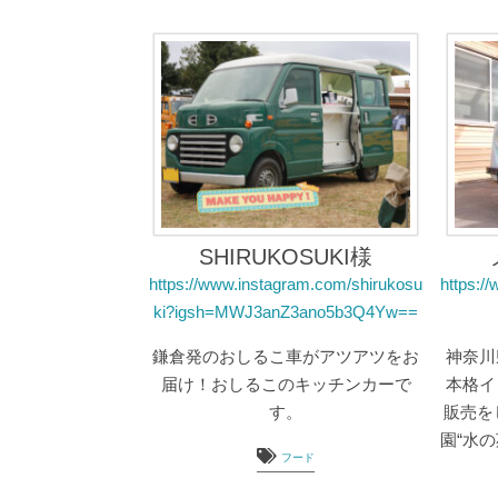
SHIRUKOSUKI様
https://www.instagram.com/shirukosu
https:/
ki?igsh=MWJ3anZ3ano5b3Q4Yw==
鎌倉発のおしるこ車がアツアツをお
神奈川
届け！おしるこのキッチンカーで
本格イ
す。
販売を
園“水
フード