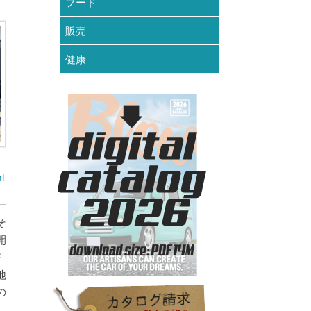
フード
販売
健康
l
一
そ
開
好
地
の