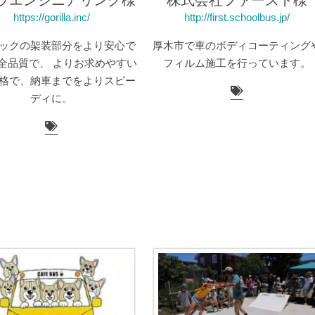
ラエンジニアリング様
株式会社ファースト様
https://gorilla.inc/
http://first.schoolbus.jp/
ックの架装部分をより安心で
厚木市で車のボディコーティング
全品質で、 よりお求めやすい
フィルム施工を行っています。
格で、納車までをよりスピー
ディに。