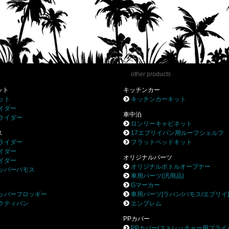
other products
ット
キッチンカー
ット
キッチンカーキット
イダー
車中泊
ライダー
ロンリーキャビネット
ス
17エブリイバン用ルーフシェルフ
ライダー
フラットベッドキット
イダー
オリジナルパーツ
イダー
オリジナルボトルオープナー
ッパーバモス
車用パーツ(汎用品)
Gマーカー
ッパーフロッギー
車用パーツ[ラパン/バモス/エブリイ
クティバン
エンブレム
PPカバー
PPカバー(ストレッチャー用プライ