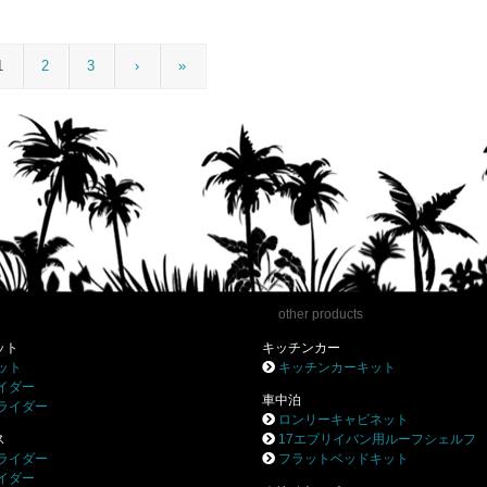
1
2
3
›
»
other products
ット
キッチンカー
ット
キッチンカーキット
イダー
車中泊
ライダー
ロンリーキャビネット
ス
17エブリイバン用ルーフシェルフ
ライダー
フラットベッドキット
イダー