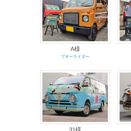
A様
ブギーライダー
31様