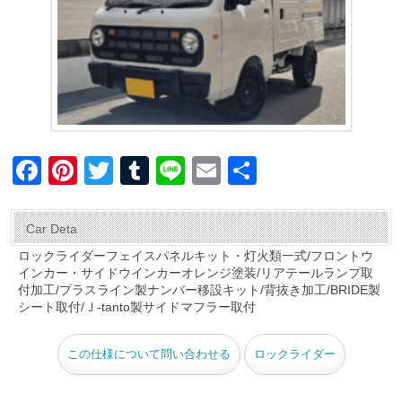
F
Pi
T
T
Li
E
共
a
nt
wi
u
n
m
有
c
er
tt
m
e
ail
Car Deta
e
e
er
bl
ロックライダーフェイスパネルキット・灯火類一式/フロントウ
インカー・サイドウインカーオレンジ塗装/リアテールランプ取
b
st
r
付加工/プラスライン製ナンバー移設キット/背抜き加工/BRIDE製
o
シート取付/Ｊ-tanto製サイドマフラー取付
o
この仕様について問い合わせる
ロックライダー
k