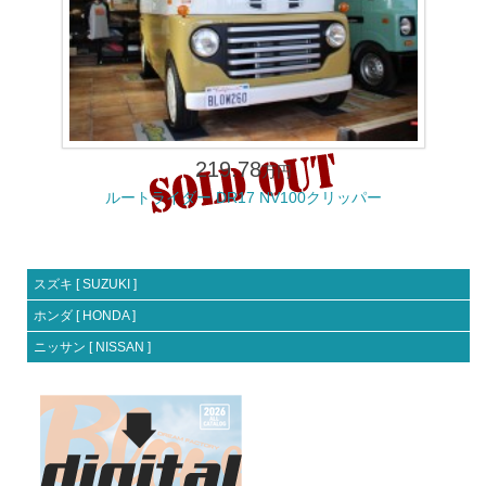
219.78
万円
ルートライダー DR17 NV100クリッパー
スズキ [ SUZUKI ]
ホンダ [ HONDA ]
ニッサン [ NISSAN ]