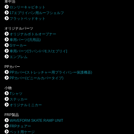
車中泊
ロンリーキャビネット
17エブリイバン用ルーフシェルフ
フラットベッドキット
オリジナルパーツ
オリジナルボトルオープナー
車用パーツ(汎用品)
Gマーカー
車用パーツ[ラパン/バモス/エブリイ]
エンブレム
PPカバー
PPカバー(ストレッチャー用プライバシー保護機器)
PPカバー(ビニールカバータイプ)
小物
Tシャツ
ステッカー
オリジナルミニカー
FRP製品
WAVEFORM SKATE RAMP UNIT
FRPチェアー
ペット用ケージ