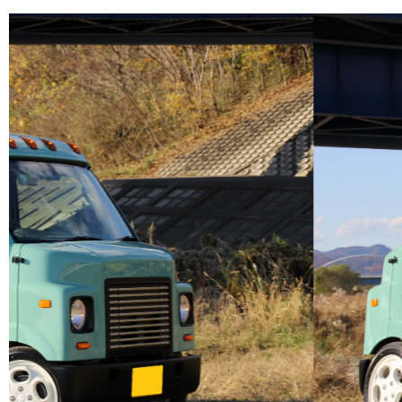
a
nt
wi
u
n
m
有
c
er
tt
m
e
ail
e
e
er
bl
b
st
r
o
o
k