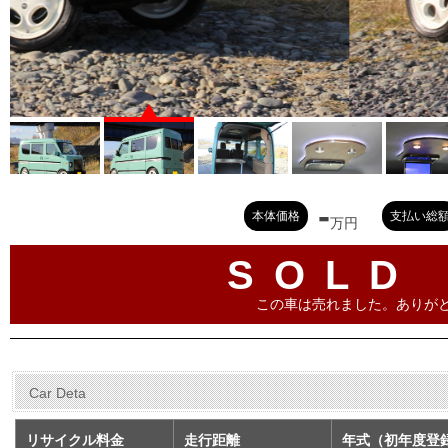
-
本体価格
支払い総
万円
SOLD
この車は売れました。ありが
Car Deta
リサイクル料金
走行距離
年式（初年度登