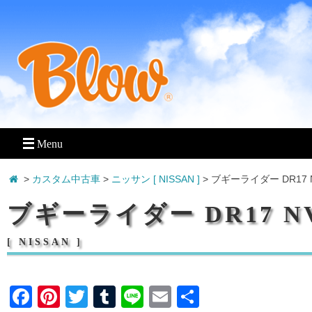
>
カスタム中古車
>
ニッサン [ NISSAN ]
> ブギーライダー DR17
ブギーライダー DR17 
[ NISSAN ]
F
Pi
T
T
Li
E
共