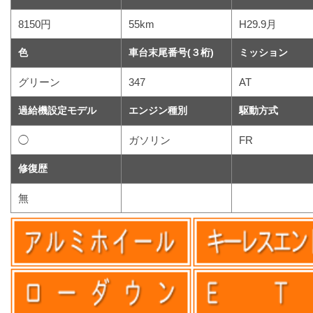
8150円
55km
H29.9月
色
車台末尾番号(３桁)
ミッション
グリーン
347
AT
過給機設定モデル
エンジン種別
駆動方式
◯
ガソリン
FR
修復歴
無