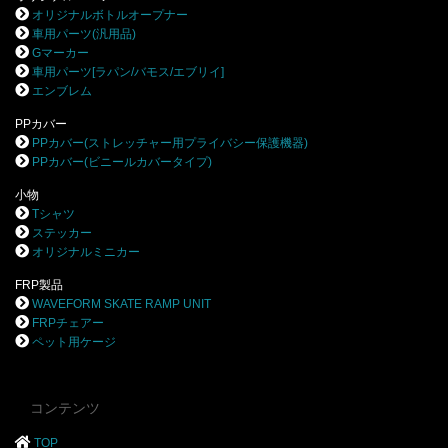
オリジナルボトルオープナー
車用パーツ(汎用品)
Gマーカー
車用パーツ[ラパン/バモス/エブリイ]
エンブレム
PPカバー
PPカバー(ストレッチャー用プライバシー保護機器)
PPカバー(ビニールカバータイプ)
小物
Tシャツ
ステッカー
オリジナルミニカー
FRP製品
WAVEFORM SKATE RAMP UNIT
FRPチェアー
ペット用ケージ
コンテンツ
TOP