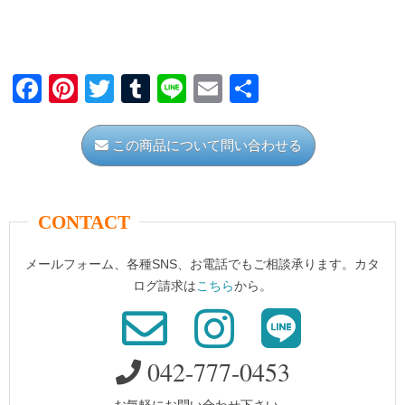
F
Pi
T
T
Li
E
共
a
nt
wi
u
n
m
有
c
er
tt
m
e
ail
この商品について問い合わせる
e
e
er
bl
b
st
r
CONTACT
o
o
メールフォーム、各種SNS、お電話でもご相談承ります。カタ
k
ログ請求は
こちら
から。
042-777-0453