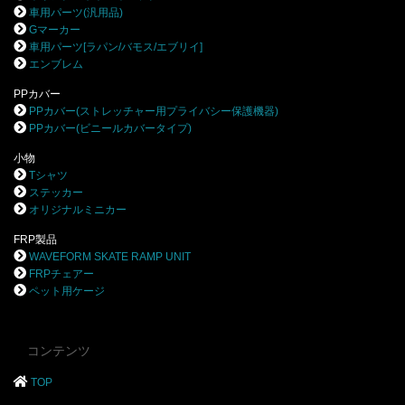
車用パーツ(汎用品)
Gマーカー
車用パーツ[ラパン/バモス/エブリイ]
エンブレム
PPカバー
PPカバー(ストレッチャー用プライバシー保護機器)
PPカバー(ビニールカバータイプ)
小物
Tシャツ
ステッカー
オリジナルミニカー
FRP製品
WAVEFORM SKATE RAMP UNIT
FRPチェアー
ペット用ケージ
コンテンツ
TOP