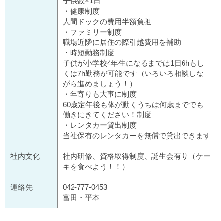
子供数×1日
・健康制度
人間ドックの費用半額負担
・ファミリー制度
職場近隣に居住の際引越費用を補助
・時短勤務制度
子供が小学校4年生になるまでは1日6hもし
くは7h勤務が可能です（いろいろ相談しな
がら進めましょう！）
・年寄りも大事に制度
60歳定年後も体が動くうちは何歳まででも
働きにきてください！制度
・レンタカー貸出制度
当社保有のレンタカーを無償で貸出できます
社内文化
社内研修、資格取得制度、誕生会有り（ケー
キを食べよう！！）
連絡先
042-777-0453
富田・平本