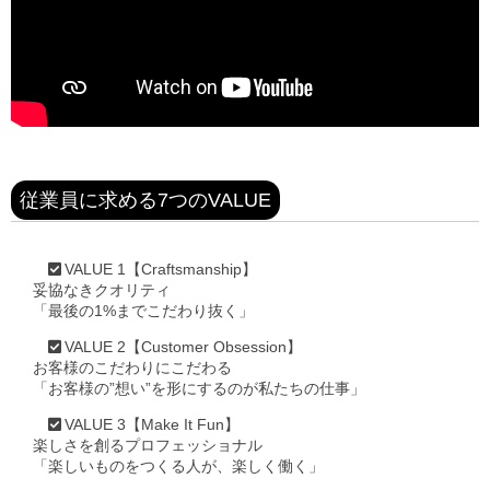
従業員に求める7つのVALUE
VALUE 1【Craftsmanship】
妥協なきクオリティ
「最後の1%までこだわり抜く」
VALUE 2【Customer Obsession】
お客様のこだわりにこだわる
「お客様の”想い”を形にするのが私たちの仕事」
VALUE 3【Make It Fun】
楽しさを創るプロフェッショナル
「楽しいものをつくる人が、楽しく働く」