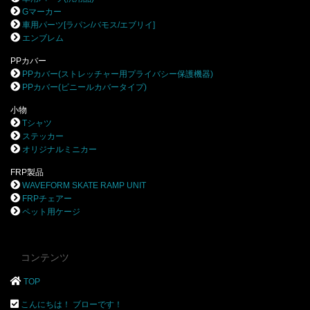
Gマーカー
車用パーツ[ラパン/バモス/エブリイ]
エンブレム
PPカバー
PPカバー(ストレッチャー用プライバシー保護機器)
PPカバー(ビニールカバータイプ)
小物
Tシャツ
ステッカー
オリジナルミニカー
FRP製品
WAVEFORM SKATE RAMP UNIT
FRPチェアー
ペット用ケージ
コンテンツ
TOP
こんにちは！ ブローです！