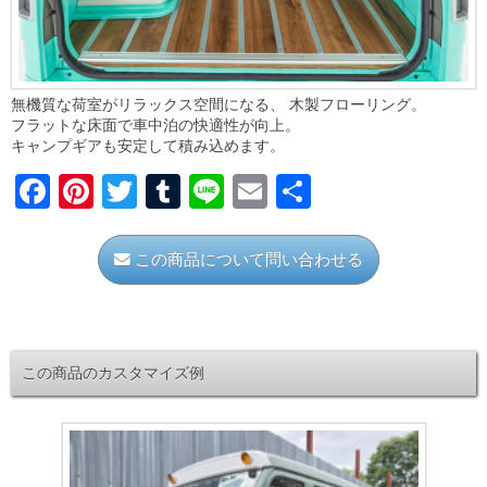
無機質な荷室がリラックス空間になる、 木製フローリング。
フラットな床面で車中泊の快適性が向上。
キャンプギアも安定して積み込めます。
F
Pi
T
T
Li
E
共
a
nt
wi
u
n
m
有
c
er
tt
m
e
ail
この商品について問い合わせる
e
e
er
bl
b
st
r
o
この商品のカスタマイズ例
o
k