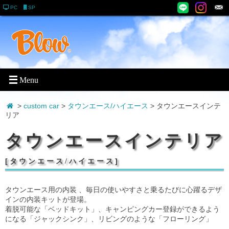
PC
SP
>
custom car
>
タウンエース/ハイエース
> タウンエースインテ
リア
タウンエースインテリア
[
タウンエース/ハイエース
]
タウンエース用の内装 、毎日の使いやすさと乗るたびに心躍るデザ
インの内装キットが登場。
着脱可能な「ベッドキット」、キャンピングカー登録ができるよう
になる「ジャックシンク」、リビングのような「フローリング」