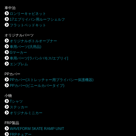
車中泊
ロンリーキャビネット
17エブリイバン用ルーフシェルフ
フラットベッドキット
オリジナルパーツ
オリジナルボトルオープナー
車用パーツ(汎用品)
Gマーカー
車用パーツ[ラパン/バモス/エブリイ]
エンブレム
PPカバー
PPカバー(ストレッチャー用プライバシー保護機器)
PPカバー(ビニールカバータイプ)
小物
Tシャツ
ステッカー
オリジナルミニカー
FRP製品
WAVEFORM SKATE RAMP UNIT
FRPチェアー