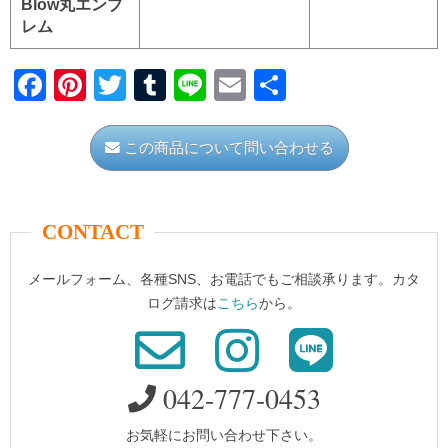
Blow丸エンブ
レム
F
Pi
T
T
Li
E
共
a
nt
wi
u
n
m
有
c
er
tt
m
e
ail
この商品について問い合わせる
e
e
er
bl
b
st
r
CONTACT
o
o
メールフォーム、各種SNS、お電話でもご相談承ります。カタ
k
ログ請求は
こちら
から。
042-777-0453
お気軽にお問い合わせ下さい。