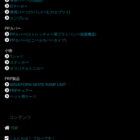
車用パーツ(汎用品)
Gマーカー
車用パーツ[ラパン/バモス/エブリイ]
エンブレム
PPカバー
PPカバー(ストレッチャー用プライバシー保護機器)
PPカバー(ビニールカバータイプ)
小物
Tシャツ
ステッカー
オリジナルミニカー
FRP製品
WAVEFORM SKATE RAMP UNIT
FRPチェアー
ペット用ケージ
コンテンツ
TOP
こんにちは！ ブローです！