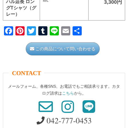
M/L
ハル店長 ロン
3,300円
グTシャツ（グ
レー）
F
Pi
T
T
Li
E
共
a
nt
wi
u
n
m
有
c
er
tt
m
e
ail
この商品について問い合わせる
e
e
er
bl
b
st
r
CONTACT
o
o
メールフォーム、各種SNS、お電話でもご相談承ります。カタ
k
ログ請求は
こちら
から。
042-777-0453