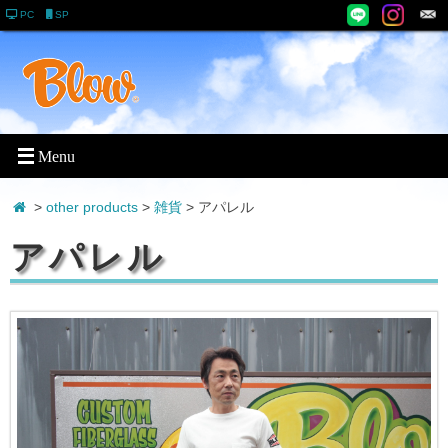
PC
SP
>
other products
>
雑貨
> アパレル
アパレル