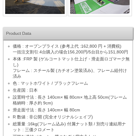
Product Data
価格 : オープンプライス (参考上代 :162,800 円 + 消費税)
一括注文割引:4台購入の場合156,200円/5台目から151,800円
本体 :FRP 製 (ゲルコートマット仕上げ・滑走面ロゴマーク無
し)
フレーム : スチール製 (カチオン塗装済み)、フレーム組付け
済み
色 : マットホワイト / ブラックフレーム
生産国 : 日本
設置時寸法 : 長さ 140cm× 幅 80cm× 地上高 50cm(フレーム
格納時 : 厚さ約 9cm)
滑走面寸法 : 長さ 140cm× 幅 80cm
R 数値 : 非公開 (完全オリジナルシェイプ)
総重量 :16kg(フレーム込み) 付属ナット類 / 別売り連結用ナ
ット : 三価クロメート