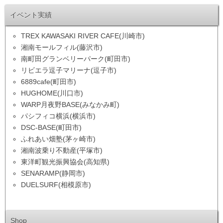
イベント実績
TREX KAWASAKI RIVER CAFE(川崎市)
湘南モールフィル(藤沢市)
南町田グランベリーパーク(町田市)
リビエラ逗子マリーナ(逗子市)
6889cafe(町田市)
HUGHOME(川口市)
WARP月夜野BASE(みなかみ町)
パシフィコ横浜(横浜市)
DSC-BASE(町田市)
ふれあい畑塾(茅ヶ崎市)
湘南波乗り不動産(平塚市)
東洋町観光振興協会(高知県)
SENARAMP(静岡市)
DUELSURF(相模原市)
Shop