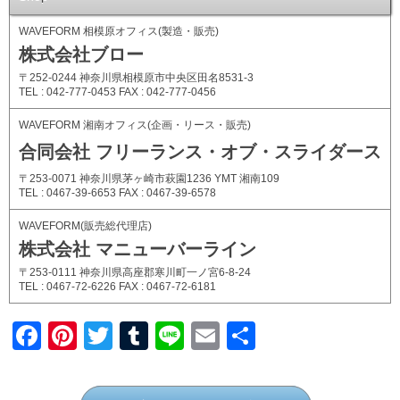
WAVEFORM 相模原オフィス(製造・販売)
株式会社ブロー
〒252-0244 神奈川県相模原市中央区田名8531-3
TEL : 042-777-0453 FAX : 042-777-0456
WAVEFORM 湘南オフィス(企画・リース・販売)
合同会社 フリーランス・オブ・スライダース
〒253-0071 神奈川県茅ヶ崎市萩園1236 YMT 湘南109
TEL : 0467-39-6653 FAX : 0467-39-6578
WAVEFORM(販売総代理店)
株式会社 マニューバーライン
〒253-0111 神奈川県高座郡寒川町一ノ宮6-8-24
TEL : 0467-72-6226 FAX : 0467-72-6181
F
Pi
T
T
Li
E
共
a
nt
wi
u
n
m
有
c
er
tt
m
e
ail