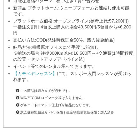
可能な連結パターン : 横つなぎ / 背中合わせ
新商品 プラットホーム:ウェーブフォームと連結し使用可能
です。
プラットホーム価格:オープンプライス(参考上代:57,200円)
一括注文割引:4台以上購入の場合49,500円/5台目から46,200
円
支払い方法:COD(発注時保証金50%、残入後金納品)
納品方法:相模原オフィスにて手渡し/箱無し
※輸送の場合:往復300Km以内:16,500円～+交通費(1時間程度
の設置・セットアップアドバイス込)
イベント等でのレンタル承っております。
【カモベヤレッスン】
にて、スケボー入門レッスンが受けら
れます。
この商品は組み立てが必要です。
WAVEFORM ロゴマーク等は入りません。
ゲルコート白マット仕上げが製品になります。
意匠登録出願済み・PL 保険 ( 生産物賠償責任保険 ) 加入済み