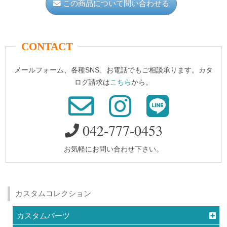
この商品について問い合わせる
e
e
er
bl
b
st
r
o
CONTACT
o
メールフォーム、各種SNS、お電話でもご相談承ります。カタ
k
ログ請求は
こちら
から。
042-777-0453
お気軽にお問い合わせ下さい。
カスタムコレクション
カスタムパーツ