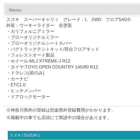
Memo
スズキ スーパーキャリィ グレード：L 2WD フロア5AGS
外装：ウーキーライダー 全塗装
・カリフォルニアミラー
・ブローオリジナルミラー
・ブローオリジナルシートカバー
・バグトラックテントキット/荷台フロアキット
・フォレストオート製品
・ホイール:MLJ XTREME-J R12
・タイヤ:TOYO OPEN COUNTRY 145/80 R12
・ドラレコ(前のみ)
・カーナビ
・ETC1.0
・ヒッチメンバー
・ドアロックモーター
※神奈川県外の登録は別途県外登録費用がかかります。
※掲載中の車でも店頭にて商談中の場合があります。
スズキ [ SUZUKI ]