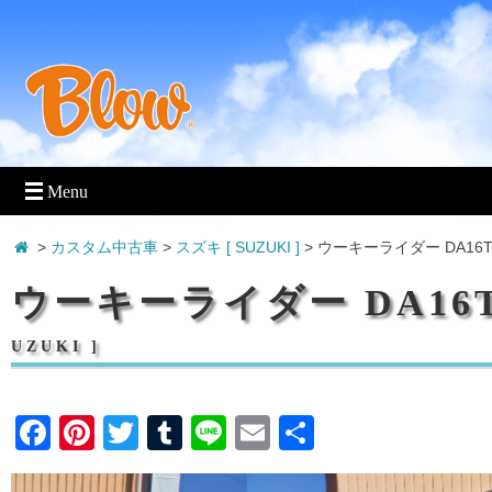
>
カスタム中古車
>
スズキ [ SUZUKI ]
> ウーキーライダー DA16
ウーキーライダー DA16
UZUKI ]
F
Pi
T
T
Li
E
共
a
nt
wi
u
n
m
有