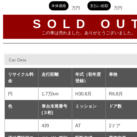
本体価格
支払い総額
万円
万円
SOLD OU
この車は売れました。ありがとうございました。
Car Deta
リサイクル料
走行距離
年式（初年度
車検
金
登録）
円
1.7万km
H30.8月
R6.8月
色
車台末尾番号
ミッション
ドア数
(３桁)
439
AT
2ドア