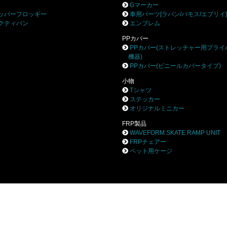
Gマーカー
ッパーフロッギー
車用パーツ[ラパン/バモス/エブリイ
クティバン
エンブレム
PPカバー
PPカバー(ストレッチャー用プライ
機器)
PPカバー(ビニールカバータイプ)
小物
Tシャツ
ステッカー
オリジナルミニカー
FRP製品
WAVEFORM SKATE RAMP UNIT
FRPチェアー
ペット用ケージ
株式会社ブロー
〒252-0244 相模原市中央区田名8531-3
TEL 042-777-0453 FAX 042-777-0456
Privacy Policy