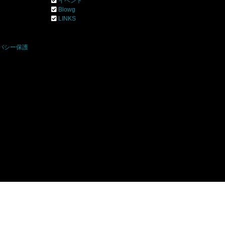
イベント
Blowg
]
LINKS
バシー保護