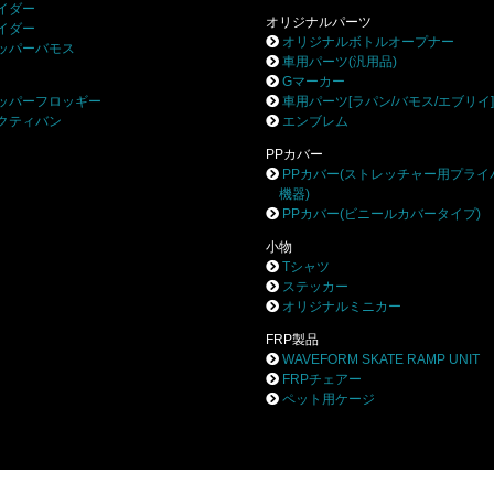
イダー
オリジナルパーツ
イダー
オリジナルボトルオープナー
ッパーバモス
車用パーツ(汎用品)
Gマーカー
ッパーフロッギー
車用パーツ[ラパン/バモス/エブリイ
クティバン
エンブレム
PPカバー
PPカバー(ストレッチャー用プライ
機器)
PPカバー(ビニールカバータイプ)
小物
Tシャツ
ステッカー
オリジナルミニカー
FRP製品
WAVEFORM SKATE RAMP UNIT
FRPチェアー
ペット用ケージ
株式会社ブロー
〒252-0244 相模原市中央区田名8531-3