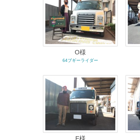
O様
64ブギーライダー
E様