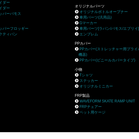
イダー
オリジナルパーツ
イダー
オリジナルボトルオープナー
ッパーバモス
車用パーツ(汎用品)
Gマーカー
ッパーフロッギー
車用パーツ[ラパン/バモス/エブリイ
クティバン
エンブレム
PPカバー
PPカバー(ストレッチャー用プライ
機器)
PPカバー(ビニールカバータイプ)
小物
Tシャツ
ステッカー
オリジナルミニカー
FRP製品
WAVEFORM SKATE RAMP UNIT
FRPチェアー
ペット用ケージ
株式会社ブロー
〒252-0244 相模原市中央区田名8531-3