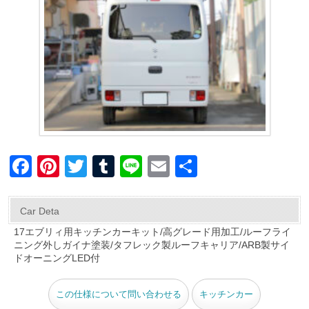
F
Pi
T
T
Li
E
共
a
nt
wi
u
n
m
有
c
er
tt
m
e
ail
Car Deta
e
e
er
bl
17エブリィ用キッチンカーキット/高グレード用加工/ルーフライ
ニング外しガイナ塗装/タフレック製ルーフキャリア/ARB製サイ
b
st
r
ドオーニングLED付
o
o
この仕様について問い合わせる
キッチンカー