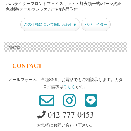
e
e
er
bl
パパライダーフロントフェイスキット・灯火類一式/パーツ純正
色塗装/テールランプカバー/持込品取付
b
st
r
o
この仕様について問い合わせる
パパライダー
o
k
Memo
CONTACT
メールフォーム、各種SNS、お電話でもご相談承ります。カタ
ログ請求は
こちら
から。
042-777-0453
お気軽にお問い合わせ下さい。