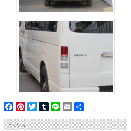
F
Pi
T
T
Li
E
共
a
nt
wi
u
n
m
有
c
er
tt
m
e
ail
Car Deta