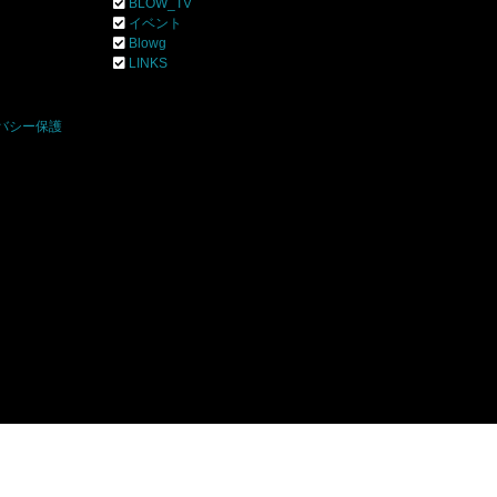
BLOW_TV
イベント
Blowg
]
LINKS
バシー保護