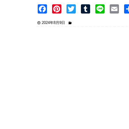
F
Pi
T
T
Li
E
a
nt
wi
u
n
2024年8月9日
c
er
tt
m
e
ai
e
e
er
bl
b
st
r
o
o
k