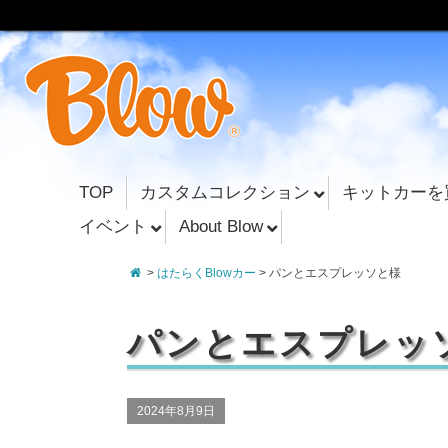
TOP
カスタムコレクション
キットカーを
イベント
About Blow
>
はたらくBlowカー
> パンとエスプレッソと様
パンとエスプレッ
2024年8月9日