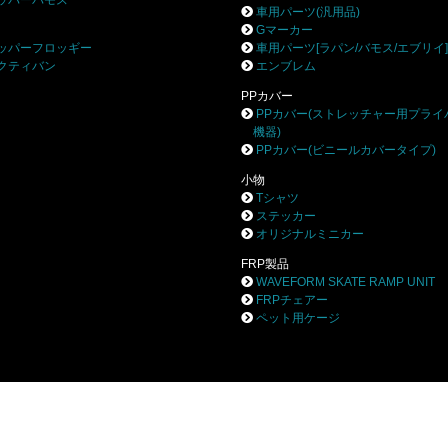
ッパーバモス
車用パーツ(汎用品)
Gマーカー
ッパーフロッギー
車用パーツ[ラパン/バモス/エブリイ
クティバン
エンブレム
PPカバー
PPカバー(ストレッチャー用プライ
機器)
PPカバー(ビニールカバータイプ)
小物
Tシャツ
ステッカー
オリジナルミニカー
FRP製品
WAVEFORM SKATE RAMP UNIT
FRPチェアー
ペット用ケージ
株式会社ブロー
〒252-0244 相模原市中央区田名8531-3
TEL 042-777-0453 FAX 042-777-0456
Privacy Policy