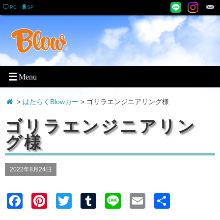
PC
SP
>
はたらくBlowカー
> ゴリラエンジニアリング様
ゴリラエンジニアリン
グ様
2022年8月24日
Faceb
Pinter
Twitter
Tumblr
Line
Email
共有
ook
est