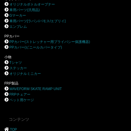
オリジナルボトルオープナー
車用パーツ(汎用品)
Gマーカー
車用パーツ[ラパン/バモス/エブリイ]
エンブレム
PPカバー
PPカバー(ストレッチャー用プライバシー保護機器)
PPカバー(ビニールカバータイプ)
小物
Tシャツ
ステッカー
オリジナルミニカー
FRP製品
WAVEFORM SKATE RAMP UNIT
FRPチェアー
ペット用ケージ
コンテンツ
TOP