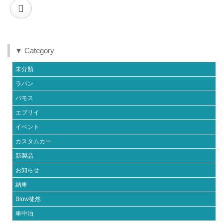
▼ Category
未分類
ラパン
バモス
エブリイ
イベント
カスタムカー
新製品
お知らせ
納車
Blow徒然
車中泊