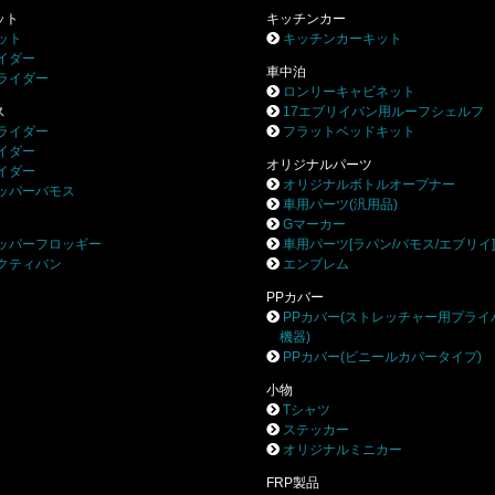
ット
キッチンカー
ット
キッチンカーキット
イダー
車中泊
ライダー
ロンリーキャビネット
ス
17エブリイバン用ルーフシェルフ
ライダー
フラットベッドキット
イダー
オリジナルパーツ
イダー
オリジナルボトルオープナー
ッパーバモス
車用パーツ(汎用品)
Gマーカー
ッパーフロッギー
車用パーツ[ラパン/バモス/エブリイ
クティバン
エンブレム
PPカバー
PPカバー(ストレッチャー用プライ
機器)
PPカバー(ビニールカバータイプ)
小物
Tシャツ
ステッカー
オリジナルミニカー
FRP製品