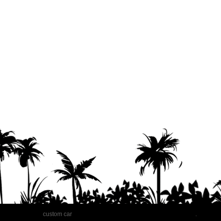
custom car
.