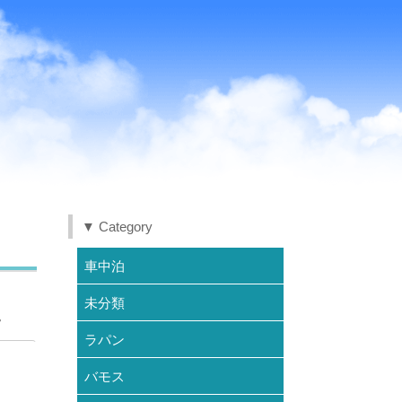
▼ Category
車中泊
未分類
。
ラパン
バモス