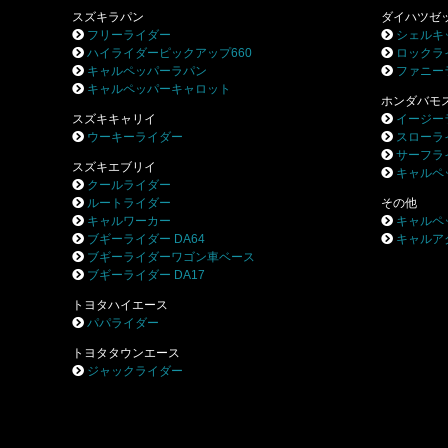
スズキラパン
ダイハツゼ
フリーライダー
シェルキ
ハイライダーピックアップ660
ロックラ
キャルペッパーラパン
ファニー
キャルペッパーキャロット
ホンダバモ
スズキキャリイ
イージー
ウーキーライダー
スローラ
サーフラ
スズキエブリイ
キャルペ
クールライダー
ルートライダー
その他
キャルワーカー
キャルペ
ブギーライダー DA64
キャルア
ブギーライダーワゴン車ベース
ブギーライダー DA17
トヨタハイエース
パパライダー
トヨタタウンエース
ジャックライダー