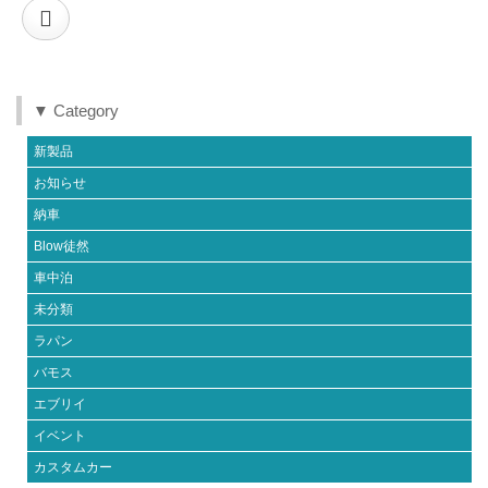
▼ Category
新製品
お知らせ
納車
Blow徒然
車中泊
未分類
ラパン
バモス
エブリイ
イベント
カスタムカー