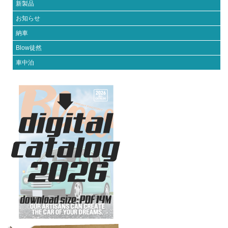
新製品
お知らせ
納車
Blow徒然
車中泊