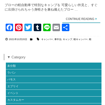
ブローの軽自動車で特別なキャンプを 可愛らしい外見と、すぐ
に出掛けられちゃう身軽さを兼ね備えたブロー …
CONTINUE READING
F
Pi
T
T
Li
E
共
a
nt
wi
u
n
m
有
2021年10月20日
キャンパー
,
車中泊
,
キャンプ
,
軽キャンパー
,
軽
c
er
tt
m
e
ail
e
e
er
bl
b
st
r
▼ Category
o
未分類
o
ラパン
k
バモス
エブリイ
イベント
カスタムカー