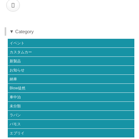
▼ Category
イベント
カスタムカー
新製品
お知らせ
納車
Blow徒然
車中泊
未分類
ラパン
バモス
エブリイ