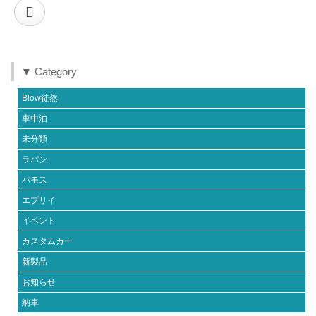
▼ Category
Blow徒然
車中泊
未分類
ラパン
バモス
エブリイ
イベント
カスタムカー
新製品
お知らせ
納車