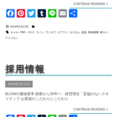
CONTINUE READING
F
Pi
T
T
Li
E
共
a
nt
wi
u
n
m
有
2016年2月13日
c
er
tt
m
e
ail
キャル
,
FRP
,
バモス
,
ラパン
,
ワンオフ
,
エブリイ
,
カスタム
,
改造
,
軽自動車
,
軽カー
,
e
e
er
bl
アメリカン
b
st
r
o
o
採用情報
k
2016年2月12日
BLOWの価値基準 創業から30年ー。経営理念「妥協のないクオ
リティで お客様のこだわりにこだわり …
CONTINUE READING