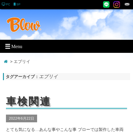
PC
SP
> エブリイ
エブリイ
タグアーカイブ：
車検関連
2022年6月22日
とても気になる…あんな事やこんな事 ブローでは製作した車両