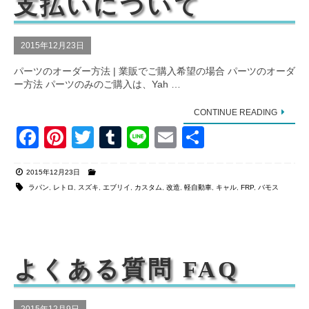
支払いについて
2015年12月23日
パーツのオーダー方法 | 業販でご購入希望の場合 パーツのオーダ
ー方法 パーツのみのご購入は、Yah …
CONTINUE READING
F
Pi
T
T
Li
E
共
a
nt
wi
u
n
m
有
2015年12月23日
c
er
tt
m
e
ail
ラパン
,
レトロ
,
スズキ
,
エブリイ
,
カスタム
,
改造
,
軽自動車
,
キャル
,
FRP
,
バモス
e
e
er
bl
b
st
r
o
よくある質問 FAQ
o
k