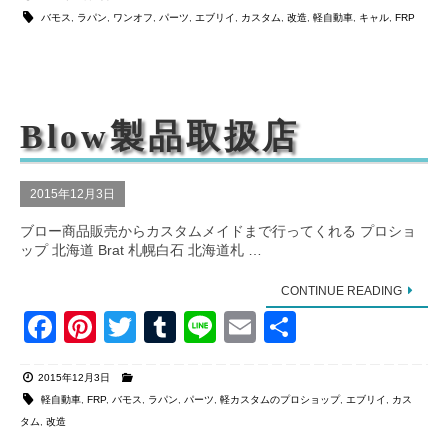
c
er
tt
m
e
ail
バモス
,
ラパン
,
ワンオフ
,
パーツ
,
エブリイ
,
カスタム
,
改造
,
軽自動車
,
キャル
,
FRP
e
e
er
bl
b
st
r
o
Blow製品取扱店
o
k
2015年12月3日
ブロー商品販売からカスタムメイドまで行ってくれる プロショ
ップ 北海道 Brat 札幌白石 北海道札 …
CONTINUE READING
F
Pi
T
T
Li
E
共
a
nt
wi
u
n
m
有
2015年12月3日
c
er
tt
m
e
ail
軽自動車
,
FRP
,
バモス
,
ラパン
,
パーツ
,
軽カスタムのプロショップ
,
エブリイ
,
カス
e
e
er
bl
タム
,
改造