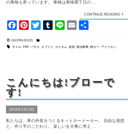
の車検も承っています。 車検は車検満了日の …
CONTINUE READING
F
Pi
T
T
Li
E
共
a
nt
wi
u
n
m
有
2022年6月22日
c
er
tt
m
e
ail
キャル
,
FRP
,
バモス
,
エブリイ
,
カスタム
,
改造
,
軽自動車
,
軽カー
,
アメリカン
e
e
er
bl
b
st
r
o
こんにちは!ブローで
o
す!
k
2016年2月13日
私たちは、車の外装をつくるキットカーメーカー。 自由な発想
と、作り手のこだわり。 楽しいを大事に考え …