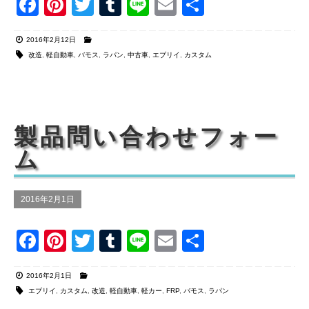
F
Pi
T
T
Li
E
共
a
nt
wi
u
n
m
有
2016年2月12日
c
er
tt
m
e
ail
改造
,
軽自動車
,
バモス
,
ラパン
,
中古車
,
エブリイ
,
カスタム
e
e
er
bl
b
st
r
o
製品問い合わせフォー
o
ム
k
2016年2月1日
F
Pi
T
T
Li
E
共
a
nt
wi
u
n
m
有
2016年2月1日
c
er
tt
m
e
ail
エブリイ
,
カスタム
,
改造
,
軽自動車
,
軽カー
,
FRP
,
バモス
,
ラパン
e
e
er
bl