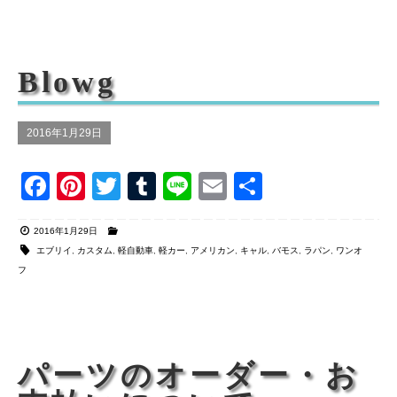
b
st
r
o
Blowg
o
k
2016年1月29日
F
Pi
T
T
Li
E
共
a
nt
wi
u
n
m
有
2016年1月29日
c
er
tt
m
e
ail
エブリイ
,
カスタム
,
軽自動車
,
軽カー
,
アメリカン
,
キャル
,
バモス
,
ラパン
,
ワンオ
e
e
er
bl
フ
b
st
r
o
o
パーツのオーダー・お
k