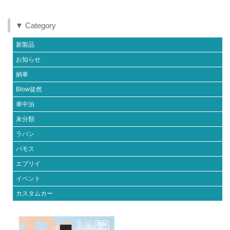
b
st
r
o
▼ Category
o
新製品
k
お知らせ
納車
Blow徒然
車中泊
未分類
ラパン
バモス
エブリイ
イベント
カスタムカー