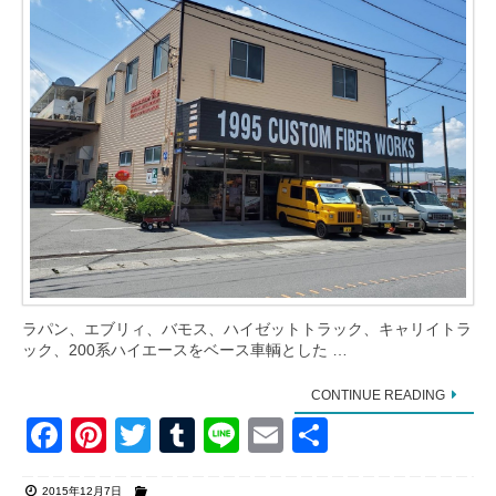
ラパン、エブリィ、バモス、ハイゼットトラック、キャリイトラ
ック、200系ハイエースをベース車輌とした …
CONTINUE READING
F
Pi
T
T
Li
E
共
a
nt
wi
u
n
m
有
2015年12月7日