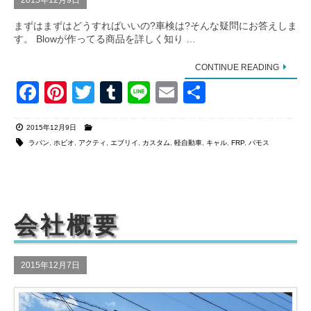
2015年12月9日
まずはまずはどうすればいいの?車検は?そんな疑問にお答えしま
す。 Blowが作ってる商品を詳しく知り …
CONTINUE READING
F
Pi
T
T
Li
E
共
a
nt
wi
u
n
m
有
2015年12月9日
c
er
tt
m
e
ail
ラパン
,
ホビオ
,
アクティ
,
エブリイ
,
カスタム
,
軽自動車
,
キャル
,
FRP
,
バモス
e
e
er
bl
b
st
r
o
会社概要
o
k
2015年12月7日