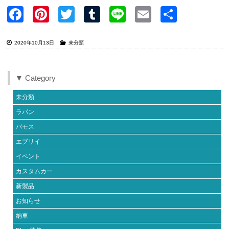
Faceb
Pinter
Twitter
Tumblr
Line
Email
共有
ook
est
2020年10月13日
未分類
▼ Category
未分類
ラパン
バモス
エブリイ
イベント
カスタムカー
新製品
お知らせ
納車