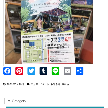
Faceb
Pinter
Twitter
Tumblr
Line
Email
共有
ook
est
2021年3月29日
未分類
,
イベント
,
お知らせ
,
車中泊
▼ Category