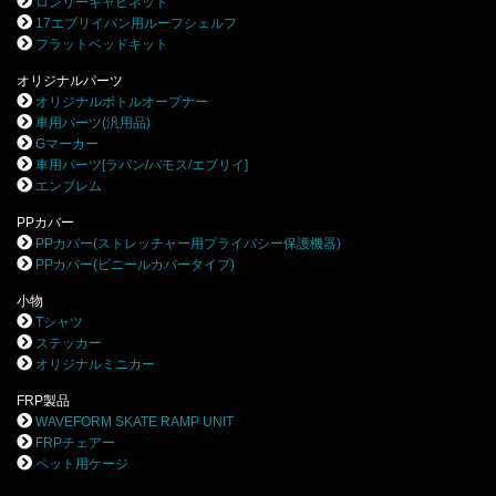
ロンリーキャビネット
17エブリイバン用ルーフシェルフ
フラットベッドキット
オリジナルパーツ
オリジナルボトルオープナー
車用パーツ(汎用品)
Gマーカー
車用パーツ[ラパン/バモス/エブリイ]
エンブレム
PPカバー
PPカバー(ストレッチャー用プライバシー保護機器)
PPカバー(ビニールカバータイプ)
小物
Tシャツ
ステッカー
オリジナルミニカー
FRP製品
WAVEFORM SKATE RAMP UNIT
FRPチェアー
ペット用ケージ