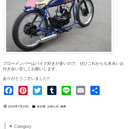
ブローメンバーはバイク好きが多いので、ぜひこれからも末永いお
付き合い宜しくお願いします。
ありがとうございました!!
Faceb
Pinter
Twitter
Tumblr
Line
Email
共有
ook
est
2016年7月13日
未分類
,
お知らせ
,
納車
▼ Category