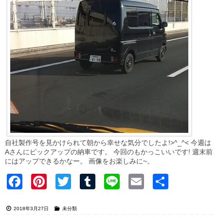
自社製作号を見かけられて朝から幸せな気分でしたよ!>^_^< 今週は
Aさんにピックアップの納車です。 今回のもかっこいいです! 週末前
にはアップできるかなー。 画像をお楽しみに~。
Faceb
Pinter
Twitter
Tumblr
Line
Email
共有
ook
est
2018年3月27日
未分類