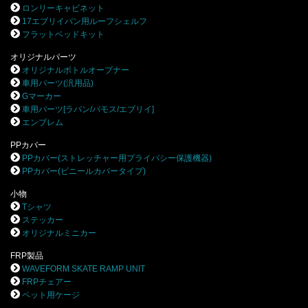
ロンリーキャビネット
17エブリイバン用ルーフシェルフ
フラットベッドキット
オリジナルパーツ
オリジナルボトルオープナー
車用パーツ(汎用品)
Gマーカー
車用パーツ[ラパン/バモス/エブリイ]
エンブレム
PPカバー
PPカバー(ストレッチャー用プライバシー保護機器)
PPカバー(ビニールカバータイプ)
小物
Tシャツ
ステッカー
オリジナルミニカー
FRP製品
WAVEFORM SKATE RAMP UNIT
FRPチェアー
ペット用ケージ