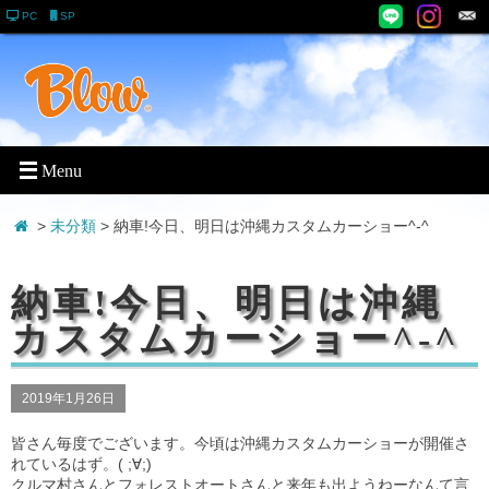
PC
SP
>
未分類
> 納車!今日、明日は沖縄カスタムカーショー^-^
納車!今日、明日は沖縄
カスタムカーショー^-^
2019年1月26日
皆さん毎度でございます。今頃は沖縄カスタムカーショーが開催さ
れているはず。( ;∀;)
クルマ村さんとフォレストオートさんと来年も出ようねーなんて言