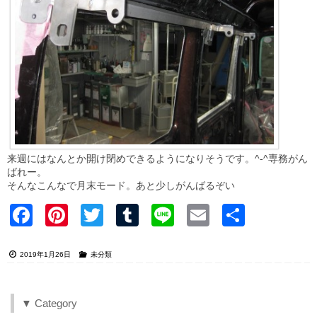
来週にはなんとか開け閉めできるようになりそうです。^-^専務がん
ばれー。
そんなこんなで月末モード。あと少しがんばるぞい
Faceb
Pinter
Twitter
Tumblr
Line
Email
共有
ook
est
2019年1月26日
未分類
▼ Category