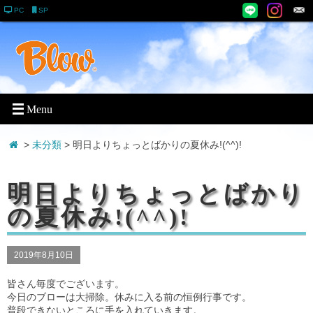
PC
SP
>
未分類
> 明日よりちょっとばかりの夏休み!(^^)!
明日よりちょっとばかり
の夏休み!(^^)!
2019年8月10日
皆さん毎度でございます。
今日のブローは大掃除。休みに入る前の恒例行事です。
普段できないところに手を入れていきます。