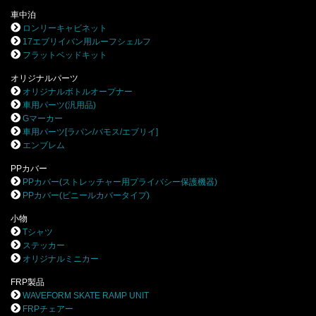
車中泊
ロンリーキャビネット
17エブリイバン用ルーフシェルフ
フラットベッドキット
オリジナルパーツ
オリジナルボトルオープナー
車用パーツ(汎用品)
Gマーカー
車用パーツ[ラパン/バモス/エブリイ]
エンブレム
PPカバー
PPカバー(ストレッチャー用プライバシー保護機器)
PPカバー(ビニールカバータイプ)
小物
Tシャツ
ステッカー
オリジナルミニカー
FRP製品
WAVEFORM SKATE RAMP UNIT
FRPチェアー