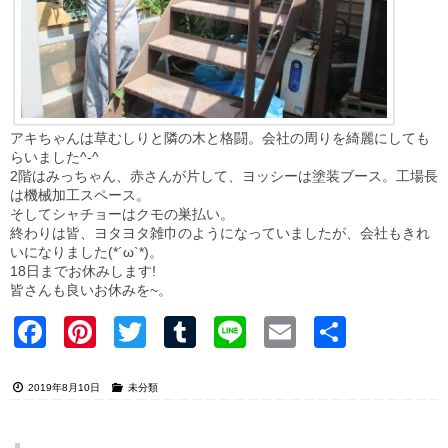
アキちゃんは草むしりと隣の木と格闘。会社の周りを綺麗にしても
らいました^-^
2階はみっちゃん、赤さんが片して、ヨッシーは塗装ブース。工場長
は機械加工スペース。
そしてシャチョーはクモの巣払い。
終わりは皆、ヨタヨタ雑巾のようになっていましたが、会社もきれ
いになりました(*´ω`*)。
18日までお休みします!
皆さんも良いお休みを~。
Faceb
Pinter
Twitter
Tumblr
Line
Email
共有
ook
est
2019年8月10日
未分類