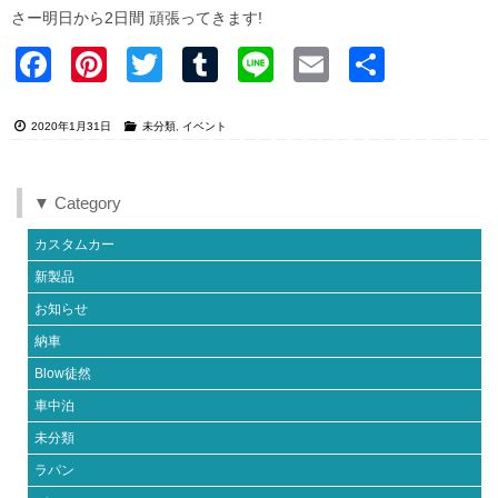
さー明日から2日間 頑張ってきます!
Faceb
Pinter
Twitter
Tumblr
Line
Email
共有
ook
est
2020年1月31日
未分類
,
イベント
▼ Category
カスタムカー
新製品
お知らせ
納車
Blow徒然
車中泊
未分類
ラパン