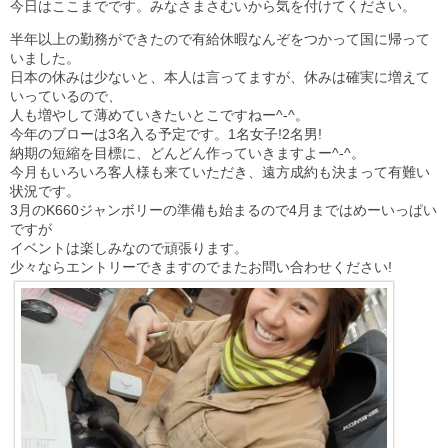
今日はここまでです。みなさまさむいから気を付けてください。
半年以上の勤務ができたので有給休暇なんぞをつかって国に帰って
いました。
日本の休みは少ないと、本人は言ってますが、休みは確実に増えて
いっているので、
人も増やして薄めていきたいとこですねー^-^。
今年のブローは3名入る予定です。1名女子!2名男!
納期の短縮を目標に、どんどん作っていきますよー^-^。
今月もいろいろ客人様も来ていただき、遠方成約も決まって有難い
状況です。
3月のK660ジャンボリーの準備も始まるので4月まではめーいっぱい
ですが
イベントは楽しみなので頑張ります。
少々ならエントリーできますのでまたお問い合わせください!