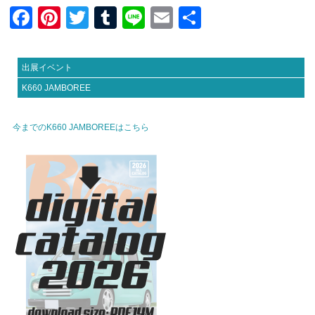
F
Pi
T
T
Li
E
共
a
nt
wi
u
n
m
有
c
er
tt
m
e
ail
出展イベント
e
e
er
bl
K660 JAMBOREE
b
st
r
o
今までのK660 JAMBOREEはこちら
o
k