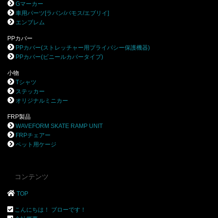
Gマーカー
車用パーツ[ラパン/バモス/エブリイ]
エンブレム
PPカバー
PPカバー(ストレッチャー用プライバシー保護機器)
PPカバー(ビニールカバータイプ)
小物
Tシャツ
ステッカー
オリジナルミニカー
FRP製品
WAVEFORM SKATE RAMP UNIT
FRPチェアー
ペット用ケージ
コンテンツ
TOP
こんにちは！ ブローです！