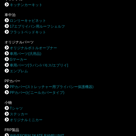
キッチンカーキット
車中泊
ロンリーキャビネット
17エブリイバン用ルーフシェルフ
フラットベッドキット
オリジナルパーツ
オリジナルボトルオープナー
車用パーツ(汎用品)
Gマーカー
車用パーツ[ラパン/バモス/エブリイ]
エンブレム
PPカバー
PPカバー(ストレッチャー用プライバシー保護機器)
PPカバー(ビニールカバータイプ)
小物
Tシャツ
ステッカー
オリジナルミニカー
FRP製品
WAVEFORM SKATE RAMP UNIT