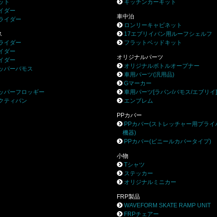
ット
キッチンカーキット
イダー
車中泊
ライダー
ロンリーキャビネット
ス
17エブリイバン用ルーフシェルフ
ライダー
フラットベッドキット
イダー
オリジナルパーツ
イダー
オリジナルボトルオープナー
ッパーバモス
車用パーツ(汎用品)
Gマーカー
ッパーフロッギー
車用パーツ[ラパン/バモス/エブリイ
クティバン
エンブレム
PPカバー
PPカバー(ストレッチャー用プライ
機器)
PPカバー(ビニールカバータイプ)
小物
Tシャツ
ステッカー
オリジナルミニカー
FRP製品
WAVEFORM SKATE RAMP UNIT
FRPチェアー