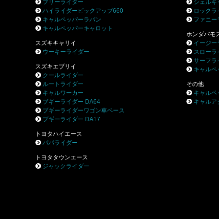
フリーライダー
シェルキ
ハイライダーピックアップ660
ロックラ
キャルペッパーラパン
ファニー
キャルペッパーキャロット
ホンダバモ
スズキキャリイ
イージー
ウーキーライダー
スローラ
サーフラ
スズキエブリイ
キャルペ
クールライダー
ルートライダー
その他
キャルワーカー
キャルペ
ブギーライダー DA64
キャルア
ブギーライダーワゴン車ベース
ブギーライダー DA17
トヨタハイエース
パパライダー
トヨタタウンエース
ジャックライダー