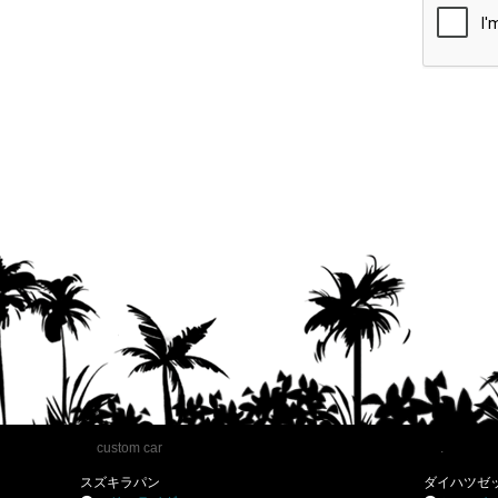
custom car
.
スズキラパン
ダイハツゼ