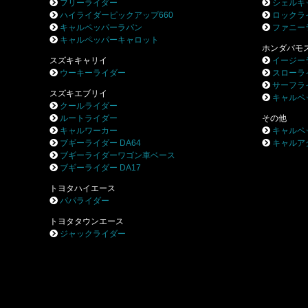
フリーライダー
シェルキ
ハイライダーピックアップ660
ロックラ
キャルペッパーラパン
ファニー
キャルペッパーキャロット
ホンダバモ
スズキキャリイ
イージー
ウーキーライダー
スローラ
サーフラ
スズキエブリイ
キャルペ
クールライダー
ルートライダー
その他
キャルワーカー
キャルペ
ブギーライダー DA64
キャルア
ブギーライダーワゴン車ベース
ブギーライダー DA17
トヨタハイエース
パパライダー
トヨタタウンエース
ジャックライダー