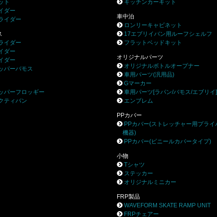
ット
キッチンカーキット
イダー
車中泊
ライダー
ロンリーキャビネット
ス
17エブリイバン用ルーフシェルフ
ライダー
フラットベッドキット
イダー
オリジナルパーツ
イダー
オリジナルボトルオープナー
ッパーバモス
車用パーツ(汎用品)
Gマーカー
ッパーフロッギー
車用パーツ[ラパン/バモス/エブリイ
クティバン
エンブレム
PPカバー
PPカバー(ストレッチャー用プライ
機器)
PPカバー(ビニールカバータイプ)
小物
Tシャツ
ステッカー
オリジナルミニカー
FRP製品
WAVEFORM SKATE RAMP UNIT
FRPチェアー