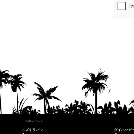
custom car
.
スズキラパン
ダイハツゼ