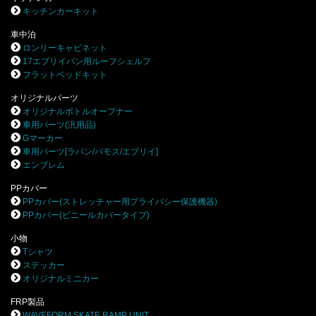
キッチンカーキット
車中泊
ロンリーキャビネット
17エブリイバン用ルーフシェルフ
フラットベッドキット
オリジナルパーツ
オリジナルボトルオープナー
車用パーツ(汎用品)
Gマーカー
車用パーツ[ラパン/バモス/エブリイ]
エンブレム
PPカバー
PPカバー(ストレッチャー用プライバシー保護機器)
PPカバー(ビニールカバータイプ)
小物
Tシャツ
ステッカー
オリジナルミニカー
FRP製品
WAVEFORM SKATE RAMP UNIT