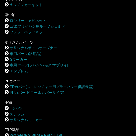
キッチンカーキット
車中泊
ロンリーキャビネット
17エブリイバン用ルーフシェルフ
フラットベッドキット
オリジナルパーツ
オリジナルボトルオープナー
車用パーツ(汎用品)
Gマーカー
車用パーツ[ラパン/バモス/エブリイ]
エンブレム
PPカバー
PPカバー(ストレッチャー用プライバシー保護機器)
PPカバー(ビニールカバータイプ)
小物
Tシャツ
ステッカー
オリジナルミニカー
FRP製品
WAVEFORM SKATE RAMP UNIT