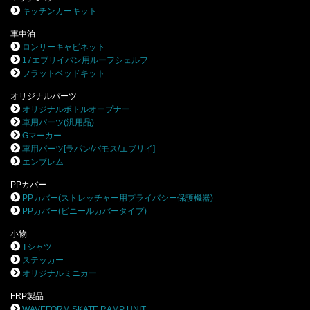
キッチンカーキット
車中泊
ロンリーキャビネット
17エブリイバン用ルーフシェルフ
フラットベッドキット
オリジナルパーツ
オリジナルボトルオープナー
車用パーツ(汎用品)
Gマーカー
車用パーツ[ラパン/バモス/エブリイ]
エンブレム
PPカバー
PPカバー(ストレッチャー用プライバシー保護機器)
PPカバー(ビニールカバータイプ)
小物
Tシャツ
ステッカー
オリジナルミニカー
FRP製品
WAVEFORM SKATE RAMP UNIT