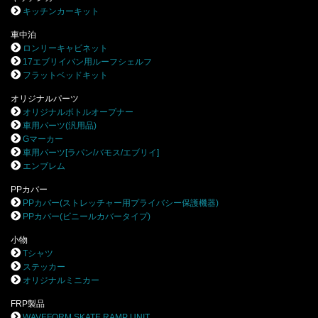
キッチンカーキット
車中泊
ロンリーキャビネット
17エブリイバン用ルーフシェルフ
フラットベッドキット
オリジナルパーツ
オリジナルボトルオープナー
車用パーツ(汎用品)
Gマーカー
車用パーツ[ラパン/バモス/エブリイ]
エンブレム
PPカバー
PPカバー(ストレッチャー用プライバシー保護機器)
PPカバー(ビニールカバータイプ)
小物
Tシャツ
ステッカー
オリジナルミニカー
FRP製品
WAVEFORM SKATE RAMP UNIT