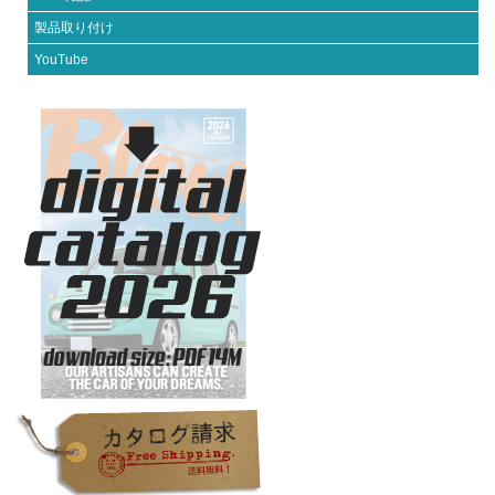
b
st
r
製品取り付け
o
YouTube
o
k