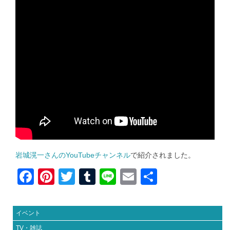
岩城滉一さんのYouTubeチャンネル
で紹介されました。
F
Pi
T
T
Li
E
共
a
nt
wi
u
n
m
有
c
er
tt
m
e
ail
イベント
e
e
er
bl
TV・雑誌