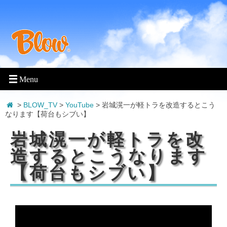
>
BLOW_TV
>
YouTube
>
岩城滉一が軽トラを改造するとこう
なります【荷台もシブい】
岩城滉一が軽トラを改
造するとこうなります
【荷台もシブい】