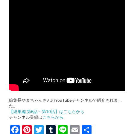
編集長やまちゃんさんのYouTubeチャンネルで紹介されまし
た。
【総集編:第6話～第10話】はこちらから
チャンネル登録は
こちらから
F
Pi
T
T
Li
E
共