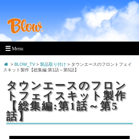
>
BLOW_TV
>
製品取り付け
>
タウンエースのフロントフェイ
スキット製作【総集編:第1話～第5話】
タウンエースのフロン
トフェイスキット製作
【総集編:第1話～第5
話】