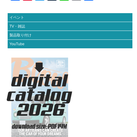
a
nt
wi
u
n
m
有
c
er
tt
m
e
ail
イベント
e
e
er
bl
TV・雑誌
b
st
r
製品取り付け
o
YouTube
o
k