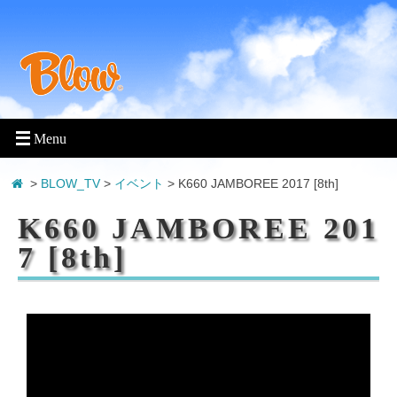
>
BLOW_TV
>
イベント
>
K660 JAMBOREE 2017 [8th]
K660 JAMBOREE 201
7 [8th]