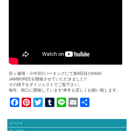
宮ヶ瀬湖・小中沢Cパーキングにて第8回目のK660
JAMBOREEを開催させていただきました!!
その様子をダイジェストでご覧下さい。
毎年、秋口に開催しています!来年も宜しくお願い致します。
F
Pi
T
T
Li
E
共
a
nt
wi
u
n
m
有
c
er
tt
m
e
ail
イベント
e
e
er
bl