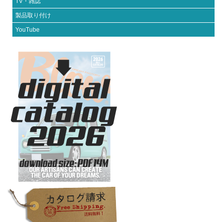
TV・雑誌
b
st
r
製品取り付け
o
YouTube
o
k