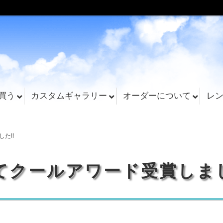
買う
カスタムギャラリー
オーダーについて
レ
た!!
てクールアワード受賞しま