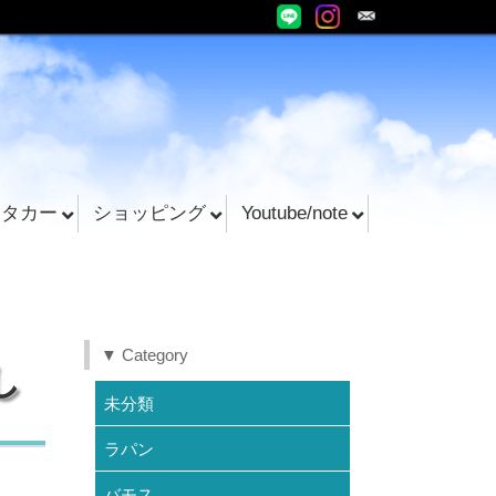
ンタカー
ショッピング
Youtube/note
▼ Category
し
未分類
ラパン
バモス