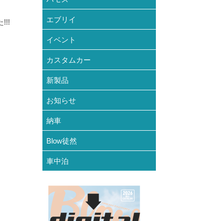
エブリイ
!!
イベント
カスタムカー
新製品
お知らせ
納車
Blow徒然
車中泊