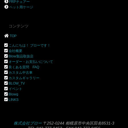
FRPチェアー
ペット用ケージ
コンテンツ
TOP
こんにちは！ ブローです！
会社概要
Blow製品取扱店
オーダー・お支払いについて
良くある質問 FAQ
カスタム中古車
カスタムギャラリー
BLOW_TV
イベント
Blowg
LINKS
株式会社ブロー
〒252-0244 相模原市中央区田名8531-3