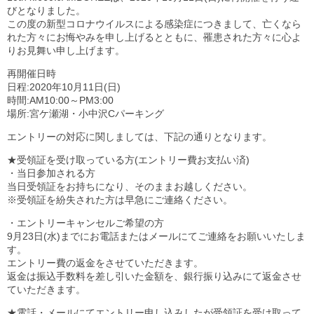
びとなりました。
この度の新型コロナウイルスによる感染症につきまして、亡くなら
れた方々にお悔やみを申し上げるとともに、罹患された方々に心よ
りお見舞い申し上げます。
再開催日時
日程:2020年10月11日(日)
時間:AM10:00～PM3:00
場所:宮ケ瀬湖・小中沢Cパーキング
エントリーの対応に関しましては、下記の通りとなります。
★受領証を受け取っている方(エントリー費お支払い済)
・当日参加される方
当日受領証をお持ちになり、そのままお越しください。
※受領証を紛失された方は早急にご連絡ください。
・エントリーキャンセルご希望の方
9月23日(水)までにお電話またはメールにてご連絡をお願いいたしま
す。
エントリー費の返金をさせていただきます。
返金は振込手数料を差し引いた金額を、銀行振り込みにて返金させ
ていただきます。
★電話・メールにてエントリー申し込みしたが受領証を受け取って