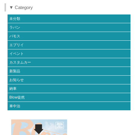
▼ Category
未分類
ラパン
バモス
エブリイ
イベント
カスタムカー
新製品
お知らせ
納車
Blow徒然
車中泊